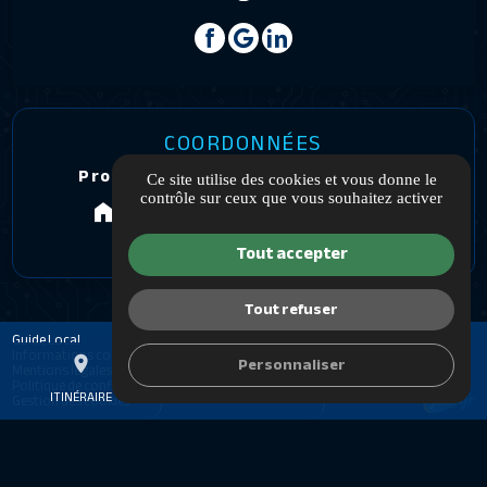
COORDONNÉES
Proximite Alarme Confort Services
Ce site utilise des cookies et vous donne le
contrôle sur ceux que vous souhaitez activer
108 Boulevard Pdt Franklin Roosevelt
33800 Bordeaux
Tout accepter
Tout refuser
Guide Local
Informations complémentaires
Personnaliser
place
mail
call
Mentions légales
Politique de confidentialité
ITINÉRAIRE
CONTACTEZ-NOUS
05 40 25 14 87
Gestion des cookies