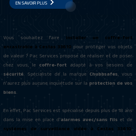
EN SAVOIR PLUS
Vous souhaitez faire
installer un coffre-fort
encastrable à Cestas 33610
pour protéger vos objets
de valeur ? Pac Services propose de réaliser et de poser
chez vous, le
coffre-fort
adapté à vos besoins de
sécurité
. Spécialiste de la marque
Chubbsafes
, vous
n'aurez plus aucune inquiétude sur la
protection de vos
biens
.
En effet, Pac Services est spécialisé depuis plus de 18 ans
dans la mise en place d'
alarmes avec/sans fils
et de
systèmes de surveillance vidéo à Cestas 33610
.