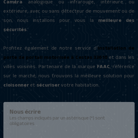
Caméra
analogique ou infrarouge, intérieure ou
extérieure, avec ou sans détecteur de mouvement ou de
son, nous installons pour vous la
meilleure des
sécurités
.
Profitez également de notre service d'
installation de
porte de portail motorisée à Cestas 33610
et dans les
villes voisines. Partenaire de la marque
FAAC
, référence
sur le marché, nous trouvons la meilleure solution pour
cloisonner
et
sécuriser
votre habitation.
Nous écrire
Les champs indiqués par un astérisque (*) sont
obligatoires