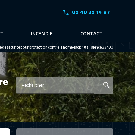
05 40 25 14 87
RT
INCENDIE
CONTACT
e de sécurité pour protection contre le home-jacking à Talence 33400
re
Rechercher