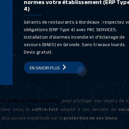
normes votre établissement (ERP Typ
4)
Gérants de restaurants à Bordeaux : respectez v
obligations (ERP Type 4) avec PAC SERVICES.
Installation d'alarmes incendie et d'éclairage de
secours (BAES) en Gironde. Sans travaux lourds.
Devis gratuit.
EN SAVOIR PLUS
ncastrable à Talence 33400
pour protéger vos objets de v
 chez vous, le
coffre-fort
adapté à vos besoins de
sécu
z plus aucune inquiétude sur la
protection de vos biens
.