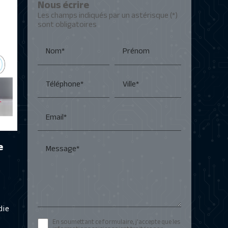
Nous écrire
Les champs indiqués par un astérisque (*)
sont obligatoires
Nom*
Prénom
Téléphone*
Ville*
Email*
e
Message*
die
En soumettant ce formulaire, j'accepte que les