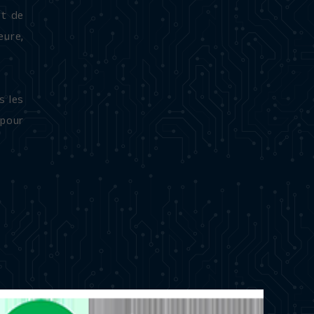
t de
eure,
s les
 pour