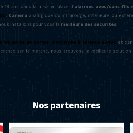
de 18 ans dans la mise en place d'
alarmes avec/sans fils
e
400
.
Caméra
analogique ou infrarouge, intérieure ou extéri
ous installons pour vous la
meilleure des sécurités
.
on de porte de portail motorisée à Talence 33400
et dan
éférence sur le marché, nous trouvons la meilleure solution
Nos partenaires