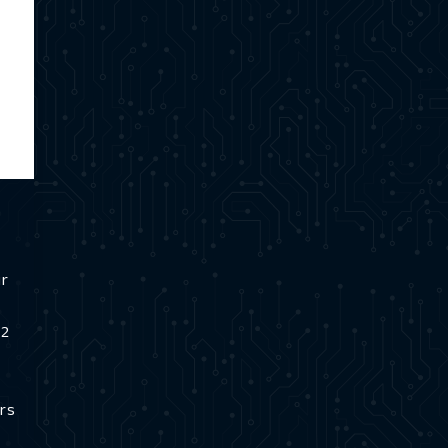
ur
 2
rs