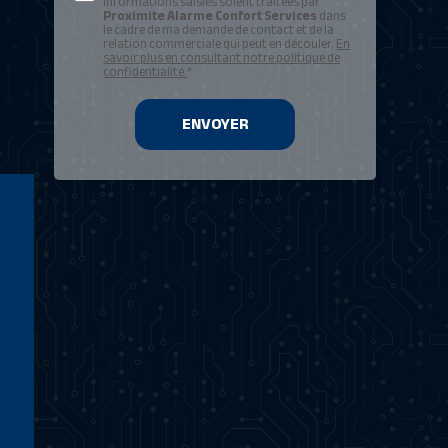
informations saisies soient traitées par
Proximite Alarme Confort Services
dans
le cadre de ma demande de contact et de la
relation commerciale qui peut en découler.
En
savoir plus en consultant notre politique de
confidentialité.
*