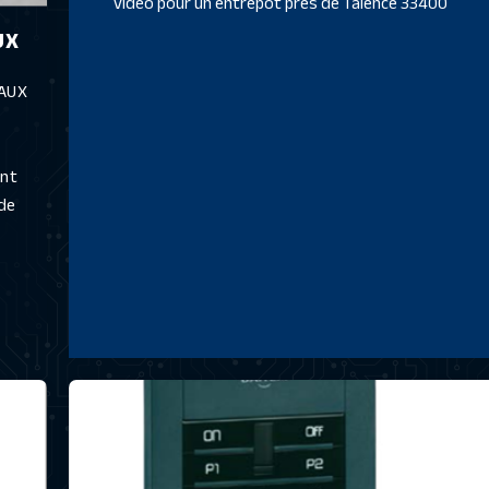
vidéo pour un entrepôt près de Talence 33400
UX
EAUX
ant
de