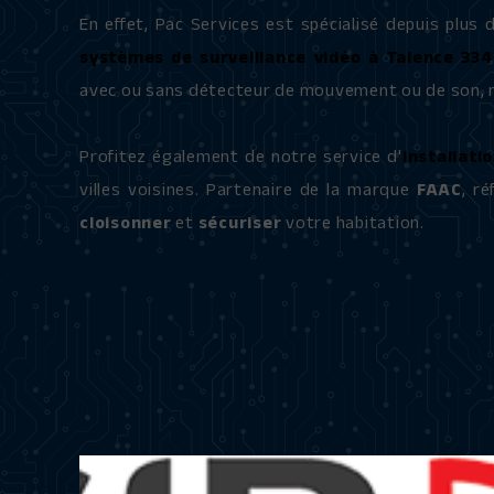
En effet, Pac Services est spécialisé depuis plus 
systèmes de surveillance vidéo à Talence 33
avec ou sans détecteur de mouvement ou de son, n
Profitez également de notre service d'
installati
villes voisines. Partenaire de la marque
FAAC
, r
cloisonner
et
sécuriser
votre habitation.