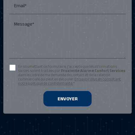
Email*
Message*
En soumettant ce formulaire, j'accepte que les informations
saisies soient traitées par
Proximite Alarme Confort Services
dans le cadre de ma demande de contact et de la relation
commerciale qui peut en découler.
En savoir plus en consultant
notre politique de confidentialité.
*