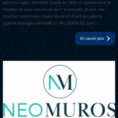
portiers vidéo AIPHONE, fondé en 1948 et notamment le
modèle JO avec son écran de 7' extra plat 21 mm, ces
touches sensitives, mains libres et d'une excellente
qualité d'images.AIPHONE et PAC SERVICES sont...
En savoir plus