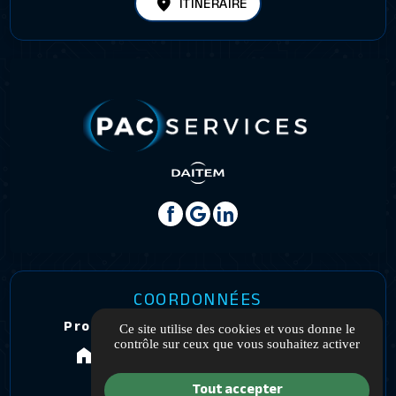
ITINÉRAIRE
COORDONNÉES
Proximite Alarme Confort Services
Ce site utilise des cookies et vous donne le
contrôle sur ceux que vous souhaitez activer
108 Boulevard Pdt Franklin Roosevelt
33800 Bordeaux
Tout accepter