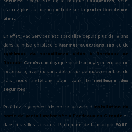
sécurité
. Spécialiste de la marque
Chubbsafes
, vous
n'aurez plus aucune inquiétude sur la
protection de vos
biens
.
En effet, Pac Services est spécialisé depuis plus de 18 ans
dans la mise en place d'
alarmes avec/sans fils
et de
systèmes de surveillance vidéo à Bordeaux en
Gironde
.
Caméra
analogique ou infrarouge, intérieure ou
extérieure, avec ou sans détecteur de mouvement ou de
son, nous installons pour vous la
meilleure des
sécurités
.
Profitez également de notre service d'
installation de
porte de portail motorisée à Bordeaux en Gironde
et
dans les villes voisines. Partenaire de la marque
FAAC
,