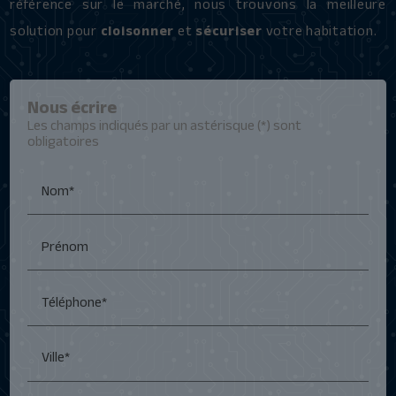
référence sur le marché, nous trouvons la meilleure
solution pour
cloisonner
et
sécuriser
votre habitation.
Nous écrire
Les champs indiqués par un astérisque (*) sont
obligatoires
Nom*
Prénom
Téléphone*
Ville*