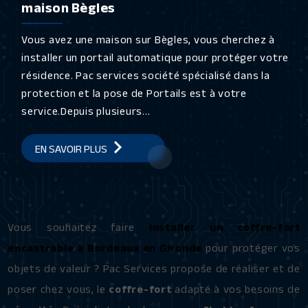
maison Bègles
Vous avez une maison sur Bègles, vous cherchez à
installer un portail automatique pour protéger votre
résidence. Pac services société spécialisé dans la
protection et la pose de Portails est à votre
service.Depuis plusieurs...
EN SAVOIR PLUS
Vous souhaitez faire
installer un coffre-fort
encastrable à Bordeaux en Gironde
pour protéger vos
objets de valeur ? Pac Services propose de réaliser et de
poser chez vous, le
coffre-fort
adapté à vos besoins de